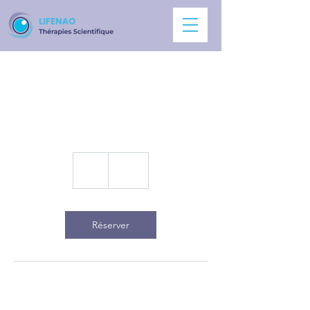
Women's Health
62
euros
1 h
1
62 €
Réserver
Description du service